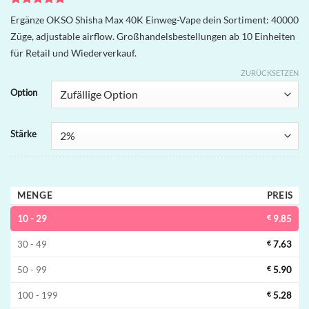
Bewertet
1
Ergänze OKSO Shisha Max 40K Einweg-Vape dein Sortiment: 40000
mit
5
von
Züge, adjustable airflow. Großhandelsbestellungen ab 10 Einheiten
5, basierend
auf
für Retail und Wiederverkauf.
Kundenbewertung
ZURÜCKSETZEN
Option
Stärke
MENGE
PREIS
10 - 29
€
9.85
30 - 49
€
7.63
50 - 99
€
5.90
100 - 199
€
5.28