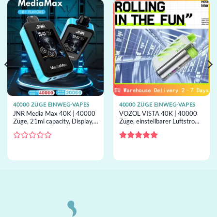
40000 ZÜGE EINWEG-VAPES
40000 ZÜGE EINWEG-VAPES
JNR Media Max 40K | 40000
VOZOL VISTA 40K | 40000
Züge, 21ml capacity, Display,
Züge, einstellbarer Luftstrom,
Dual-Mesh, Einweg-Vape im
Dual Mesh, LED-Bildschirm,
Großhandel
Einweg-Vape für den
Großhandel
Bewertet
Bewertet
mit
mit
5
von
0
5
von
5