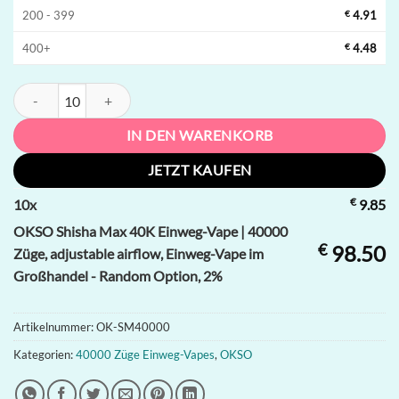
200 - 399
€
4.91
400+
€
4.48
OKSO Shisha Max 40K Einweg-Vape | 40000 Züge, adjustable airflow
IN DEN WARENKORB
JETZT KAUFEN
€
10
x
9.85
OKSO Shisha Max 40K Einweg-Vape | 40000
€
98.50
Züge, adjustable airflow, Einweg-Vape im
Großhandel - Random Option, 2%
Artikelnummer:
OK-SM40000
Kategorien:
40000 Züge Einweg-Vapes
,
OKSO