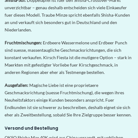
Shisha-Stil:
Doppelapfel ist fuer den Shisha-Crossover-Markt
unverzichtbar – genau deshalb entscheiden sich viele Einkaeufer
fuer dieses Modell. Traube Minze spricht ebenfalls Shisha-Kunden
an und verkauft sich besonders gut in Deutschland und den
Niederlanden.
Fruchtmischungen:
Erdbeere Wassermelone und Erdbeer Punch
sind suesse, massentaugliche Geschmacksrichtungen, die sich
konstant verkaufen. Kirsch Fiesta ist die mutigere Option – stark in
Maerkten mit gefestigter Vorliebe fuer Kirschgeschmack, in
anderen Regionen aber eher als Testmenge bestellen.
Ausgefallen:
Magische Liebe ist eine proprietaere
Geschmacksrichtung (suesse Fruchtmischung), die wegen ihres
Neuheitsfaktors einige Kunden besonders anspricht. Fuer
Endkunden ist sie schwerer zu beschreiben, deshalb eignet sie sich
eher als Zweitbestellung, sobald Sie Ihre Zielgruppe besser kennen.
Versand und Bestellung
OKSO Shisha Max 40K wird aus China versandt, mit ueblichen