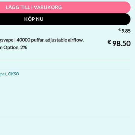
LÄGG TILL I VARUKORG
KÖP NU
€
9.85
ape | 40000 puffar, adjustable airflow,
€
98.50
m Option, 2%
apes
,
OKSO