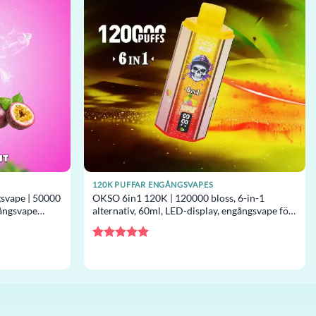
120K PUFFAR ENGÅNGSVAPES
svape | 50000
OKSO 6in1 120K | 120000 bloss, 6-in-1
gångsvape
alternativ, 60ml, LED-display, engångsvape för
grossist
Betygsatt
5
av 5