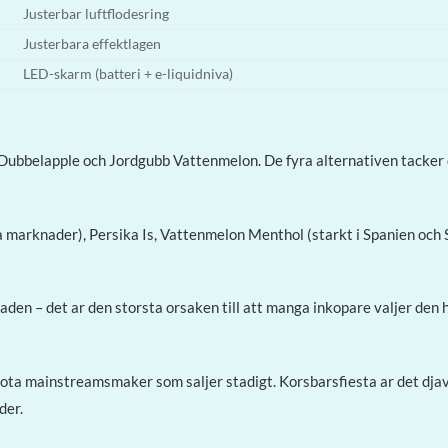
Justerbar luftflodesring
Justerbara effektlagen
LED-skarm (batteri + e-liquidniva)
t, Dubbelapple och Jordgubb Vattenmelon. De fyra alternativen tack
ka marknader), Persika Is, Vattenmelon Menthol (starkt i Spanien och
n – det ar den storsta orsaken till att manga inkopare valjer den h
a mainstreamsmaker som saljer stadigt. Korsbarsfiesta ar det djav
der.