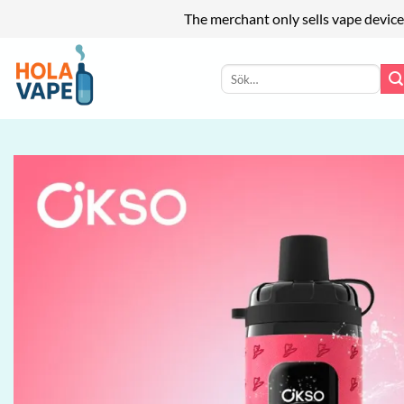
The merchant only sells vape device
Skip
to
Sök
efter:
content