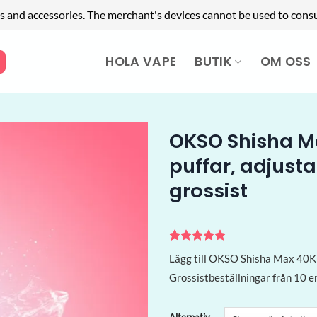
s and accessories. The merchant's devices cannot be used to cons
HOLA VAPE
BUTIK
OM OSS
OKSO Shisha M
puffar, adjust
grossist
Betygsatt
1
5
Lägg till OKSO Shisha Max 40K E
av 5
baserat på
Grossistbeställningar från 10 e
kundrecension