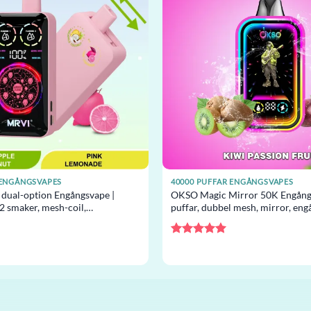
 ENGÅNGSVAPES
40000 PUFFAR ENGÅNGSVAPES
dual-option Engångsvape |
OKSO Magic Mirror 50K Engång
2 smaker, mesh-coil,
puffar, dubbel mesh, mirror, en
rossist
grossist
Betygsatt
5
av 5