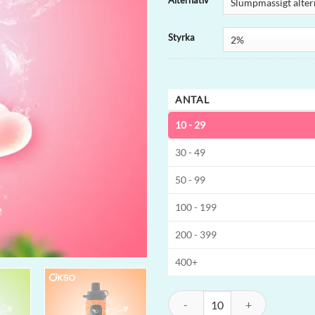
Alternativ
Styrka
ANTAL
10 - 29
30 - 49
50 - 99
100 - 199
200 - 399
400+
OKSO Shisha Max 40K Engångsvape 