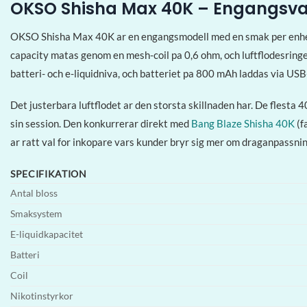
OKSO Shisha Max 40K – Engangsvape
OKSO Shisha Max 40K ar en engangsmodell med en smak per enhet o
capacity matas genom en mesh-coil pa 0,6 ohm, och luftflodesringe
batteri- och e-liquidniva, och batteriet pa 800 mAh laddas via USB
Det justerbara luftflodet ar den storsta skillnaden har. De flesta
sin session. Den konkurrerar direkt med
Bang Blaze Shisha 40K
(f
ar ratt val for inkopare vars kunder bryr sig mer om draganpassni
SPECIFIKATION
Antal bloss
Smaksystem
E-liquidkapacitet
Batteri
Coil
Nikotinstyrkor