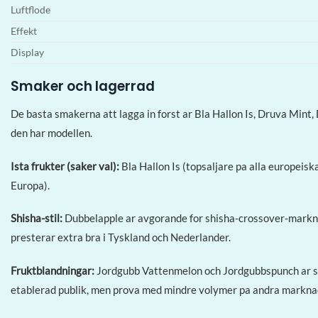
Luftflode
Effekt
Display
Smaker och lagerrad
De basta smakerna att lagga in forst ar Bla Hallon Is, Druva Min
den har modellen.
Ista frukter (saker val):
Bla Hallon Is (topsaljare pa alla europeis
Europa).
Shisha-stil:
Dubbelapple ar avgorande for shisha-crossover-marknade
presterar extra bra i Tyskland och Nederlander.
Fruktblandningar:
Jordgubb Vattenmelon och Jordgubbspunch ar sot
etablerad publik, men prova med mindre volymer pa andra markna