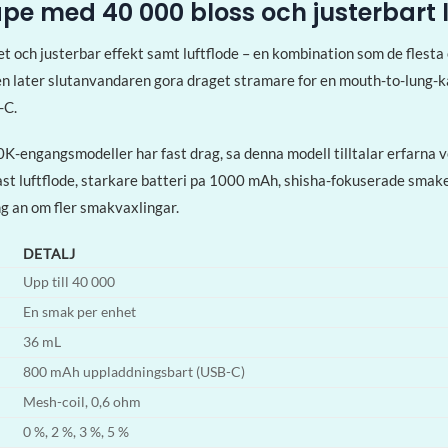
 med 40 000 bloss och justerbart l
ch justerbar effekt samt luftflode – en kombination som de flesta e
n later slutanvandaren gora draget stramare for en mouth-to-lung-ka
-C.
 40K-engangsmodeller har fast drag, sa denna modell tilltalar erfarna
ast luftflode, starkare batteri pa 1000 mAh, shisha-fokuserade smak
ng an om fler smakvaxlingar.
DETALJ
Upp till 40 000
En smak per enhet
36 mL
800 mAh uppladdningsbart (USB-C)
Mesh-coil, 0,6 ohm
0 %, 2 %, 3 %, 5 %