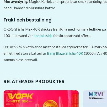
Mer aventyrlig:
Magisk Karlek ar en proprietar smakblandning (sot 
nar du kanner din kundbas battre.
Frakt och bestallning
OKSO Shisha Max 40K skickas fran Kina med normala ledtider pa 1
100+ – anvand var
kontaktsida
for skraddarsydd offert.
0 % och 2 % nikotin ar de mest bestallda styrkorna for EU-marknad
enhet med storre batteri ar
Bang Blaze Shisha 40K
(1000 mAh, 40 m
samma blossintervall.
RELATERADE PRODUKTER