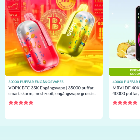
30000 PUFFAR ENGÅNGSVAPES
40000 PUFFAR
VOPK BTC 35K Engångsvape | 35000 puffar,
MRVI DF 40K 
smart skärm, mesh-coil, engångsvape grossist
40000 puffar, 
engångsvape g
Betygsatt
5
Betygsatt
5
av 5
av 5