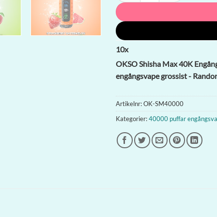
10
x
OKSO Shisha Max 40K Engångsv
engångsvape grossist - Rando
Artikelnr:
OK-SM40000
Kategorier:
40000 puffar engångsv