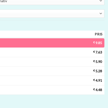
PRIS
€
9.85
€
7.63
€
5.90
€
5.28
€
4.91
€
4.48
| 40000 puffar, adjustable airflow, engångsvape grossist mängd