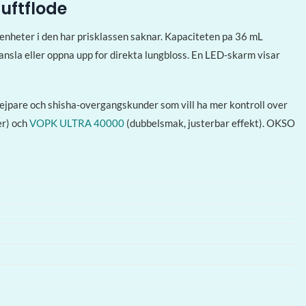
uftflode
nheter i den har prisklassen saknar. Kapaciteten pa 36 mL
nsla eller oppna upp for direkta lungbloss. En LED-skarm visar
 vejpare och shisha-overgangskunder som vill ha mer kontroll over
er) och
VOPK ULTRA 40000
(dubbelsmak, justerbar effekt). OKSO