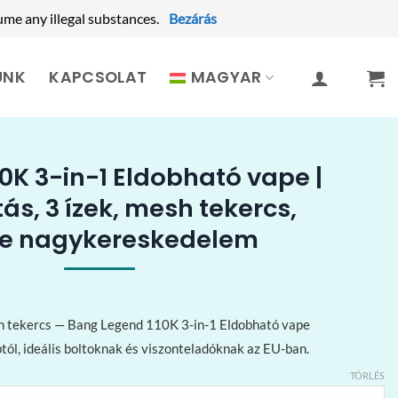
ume any illegal substances.
Bezárás
UNK
KAPCSOLAT
MAGYAR
0K 3-in-1 Eldobható vape |
ás, 3 ízek, mesh tekercs,
pe nagykereskedelem
sh tekercs — Bang Legend 110K 3-in-1 Eldobható vape
l, ideális boltoknak és viszonteladóknak az EU-ban.
TÖRLÉS