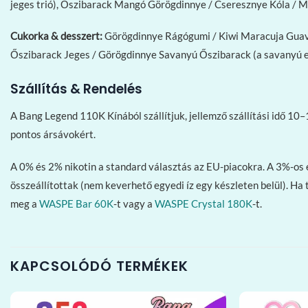
jeges trió), Őszibarack Mangó Görögdinnye / Cseresznye Kóla / Mar
Cukorka & desszert:
Görögdinnye Rágógumi / Kiwi Maracuja Guava 
Őszibarack Jeges / Görögdinnye Savanyú Őszibarack (a savanyú ele
Szállítás & Rendelés
A Bang Legend 110K Kínából szállítjuk, jellemző szállítási idő 
pontos ársávokért.
A 0% és 2% nikotin a standard választás az EU-piacokra. A 3%-os 
összeállítottak (nem keverhető egyedi íz egy készleten belül). Ha t
meg a
WASPE Bar 60K
-t vagy a
WASPE Crystal 180K
-t.
KAPCSOLÓDÓ TERMÉKEK