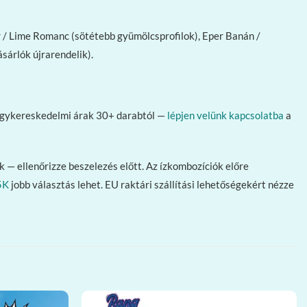
 / Lime Romanc (sötétebb gyümölcsprofilok), Eper Banán /
sárlók újrarendelik).
Nagykereskedelmi árak 30+ darabtól —
lépjen velünk kapcsolatba
a
 — ellenőrizze beszelezés előtt. Az ízkombozíciók előre
5K
jobb választás lehet. EU raktári szállítási lehetőségekért nézze