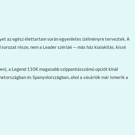
et az egész élettartam során egyenletes ízélményre terveztek. A
sorozat része, nem a Leader szériáé — más ház kialakítás, kissé
-ben), a Legend 110K magasabb szippantásszámú opciót kínál
etországban és Spanyolországban, ahol a vásárlók már ismerik a