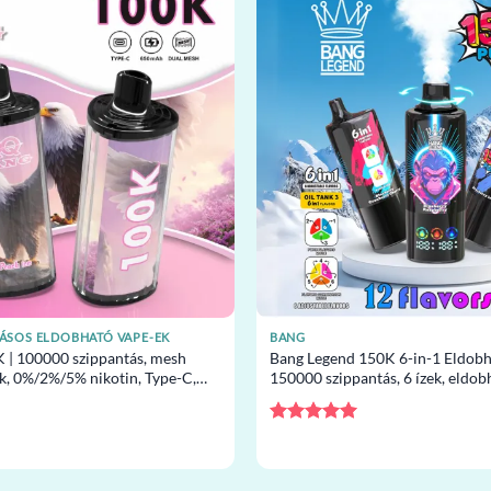
TÁSOS ELDOBHATÓ VAPE-EK
BANG
 | 100000 szippantás, mesh
Bang Legend 150K 6-in-1 Eldobh
ek, 0%/2%/5% nikotin, Type-C,
150000 szippantás, 6 ízek, eldob
pe nagykereskedelem
nagykereskedelem
Értékelés:
5
/ 5