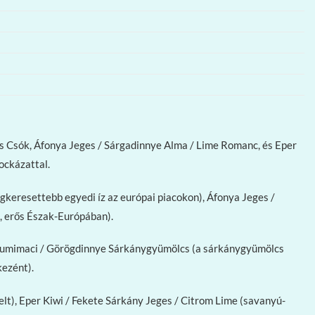
 Csók, Áfonya Jeges / Sárgadinnye Alma / Lime Romanc, és Eper
ockázattal.
gkeresettebb egyedi íz az európai piacokon), Áfonya Jeges /
t, erős Észak-Európában).
 Gumimaci / Görögdinnye Sárkánygyümölcs (a sárkánygyümölcs
kezént).
elt), Eper Kiwi / Fekete Sárkány Jeges / Citrom Lime (savanyú-