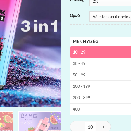
Erősség
Opció
MENNYISÉG
10 - 29
30 - 49
50 - 99
100 - 199
200 - 399
400+
Bang Legend 110K 3-in-1 Eldobhat