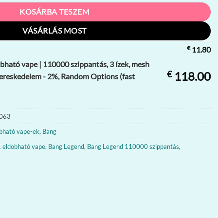
KOSÁRBA TESZEM
VÁSÁRLÁS MOST
€
11.80
ható vape | 110000 szippantás, 3 ízek, mesh
€
118.00
kereskedelem - 2%, Random Options (fast
063
bható vape-ek
,
Bang
1 eldobható vape
,
Bang Legend
,
Bang Legend 110000 szippantás
,