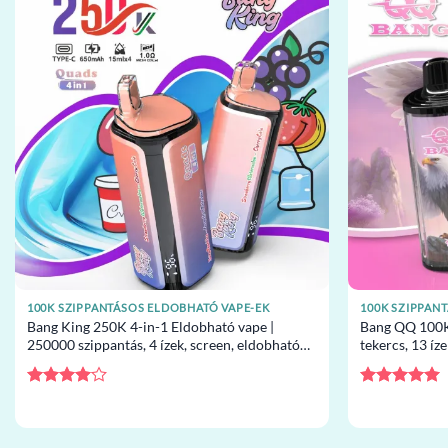
100K SZIPPANTÁSOS ELDOBHATÓ VAPE-EK
100K SZIPPAN
Bang King 250K 4-in-1 Eldobható vape |
Bang QQ 100K
250000 szippantás, 4 ízek, screen, eldobható
tekercs, 13 íz
vape nagykereskedelem
eldobható va
Értékelés:
Értékelés:
5
4
/ 5
/ 5