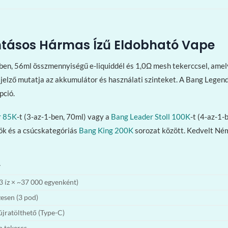
antásos Hármas Ízű Eldobható Vape
en, 56ml összmennyiségű e-liquiddél és 1,0Ω mesh tekerccsel, amely
elző mutatja az akkumulátor és használati szinteket. A Bang Legend 
pció.
r 85K
-t (3-az-1-ben, 70ml) vagy a
Bang Leader Stoll 100K
-t (4-az-1
zök és a csúcskategóriás
Bang King 200K
sorozat között. Kedvelt Ném
T
3 íz × ~37 000 egyenként)
esen (3 pod)
ratölthető (Type-C)
 tekercs