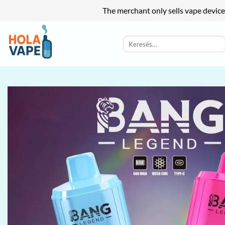
The merchant only sells vape device
Skip
to
Keresés
a
content
következőre: