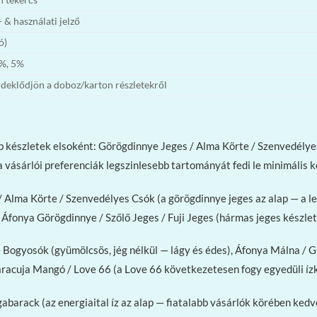
 & használati jelző
ó)
3%, 5%
rdeklődjön a doboz/karton részletekről
készletek elsoként: Görögdinnye Jeges / Alma Körte / Szenvedélyes
ásárlói preferenciák legszinlesebb tartományát fedi le minimális k
Alma Körte / Szenvedélyes Csók (a görögdinnye jeges az alap — a le
 Áfonya Görögdinnye / Szőlő Jeges / Fuji Jeges (hármas jeges készle
Bogyosók (gyümölcsös, jég nélkül — lágy és édes), Áfonya Málna /
aracuja Mangó / Love 66 (a Love 66 következetesen fogy egyedüli íz
barack (az energiaital íz az alap — fiatalabb vásárlók körében kedv