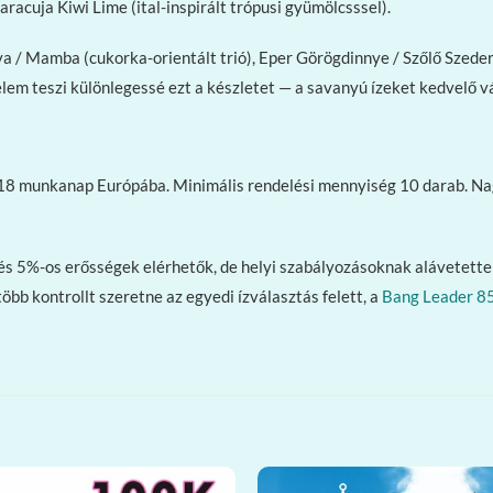
acuja Kiwi Lime (ital-inspirált trópusi gyümölcsssel).
/ Mamba (cukorka-orientált trió), Eper Görögdinnye / Szőlő Szeder
m teszi különlegessé ezt a készletet — a savanyú ízeket kedvelő vá
10–18 munkanap Európába. Minimális rendelési mennyiség 10 darab. 
és 5%-os erősségek elérhetők, de helyi szabályozásoknak alávetettek
öbb kontrollt szeretne az egyedi ízválasztás felett, a
Bang Leader 8