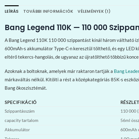
LEÍRÁS
TOVÁBBI INFORMÁCIÓK
VÉLEMÉNYEK (1)
Bang Legend 110K — 110 000 Szipp
A Bang Legend 110K 110 000 szippantást kínál három váltható ízb
600mAh-s akkumulátor Type-C-n keresztül tölthető, és egy LED kij
eltérő tekercs-hangolás, de ugyanaz az újratölthető többízű konce
Azoknak a boltoknak, amelyek már raktaron tartják a
Bang Leade
márkaváltás nélkül. Kitölti a rést a középkategóriás 85K-s eszkö
Bang ökoszisztémát.
SPECIFIKÁCIÓ
RÉSZLE
Szippantásszám
110 000 (
capacity tartalom
56ml össz
Akkumulátor
600mAh új
Tekercs
1,0Ω mesh