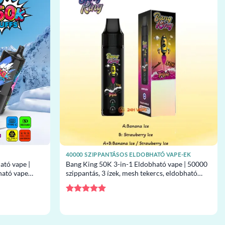
40000 SZIPPANTÁSOS ELDOBHATÓ VAPE-EK
ató vape |
Bang King 50K 3-in-1 Eldobható vape | 50000
ható vape
szippantás, 3 ízek, mesh tekercs, eldobható
vape nagykereskedelem
Értékelés:
5
/ 5