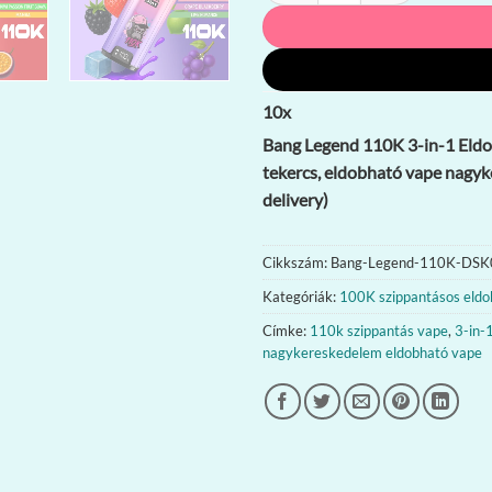
10
x
Bang Legend 110K 3-in-1 Eldob
tekercs, eldobható vape nagy
delivery)
Cikkszám:
Bang-Legend-110K-DSK
Kategóriák:
100K szippantásos eldo
Címke:
110k szippantás vape
,
3-in-
nagykereskedelem eldobható vape