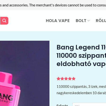
s and accessories. The merchant's devices cannot be used to cons
HOLA VAPE
BOLT
RÓL
Bang Legend 11
110000 szippant
eldobható va
Értékelés
1
5
110000 szippantás, 3 ízek, me
az 5-ből,
értékelés
nagykereskedelemben 10 darabtó
alapján