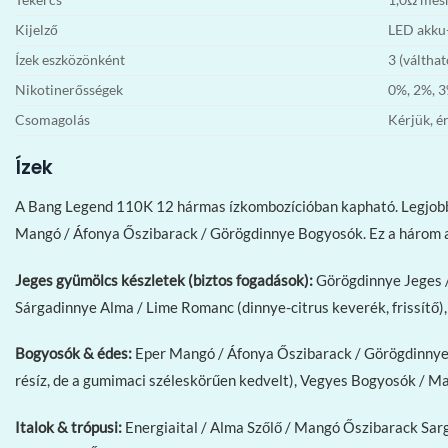
Kijelző
LED akku-
Ízek eszközönként
3 (válthat
Nikotinerősségek
0%, 2%, 
Csomagolás
Kérjük, é
Ízek
A Bang Legend 110K 12 hármas ízkombozícióban kapható. Legjobb 
Mangó / Áfonya Őszibarack / Görögdinnye Bogyosók. Ez a három a v
Jeges gyümölcs készletek (biztos fogadások):
Görögdinnye Jeges / 
Sárgadinnye Alma / Lime Romanc (dinnye-citrus keverék, frissítő),
Bogyosók & édes:
Eper Mangó / Áfonya Őszibarack / Görögdinnye 
résíz, de a gumimaci széleskörűen kedvelt), Vegyes Bogyosók / M
Italok & trópusi:
Energiaital / Alma Szőlő / Mangó Őszibarack Sarga