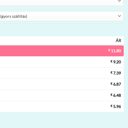
ÁR
€
11.80
€
9.20
€
7.39
€
6.87
€
6.48
€
5.96
ó vape | 110000 szippantás, 3 ízek, mesh tekercs, eldobható vape nagy