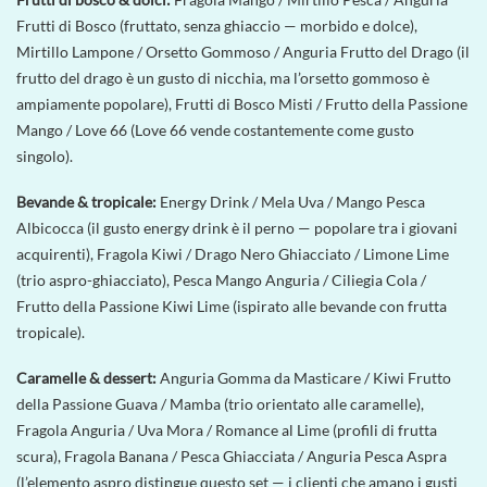
Frutti di Bosco (fruttato, senza ghiaccio — morbido e dolce),
Mirtillo Lampone / Orsetto Gommoso / Anguria Frutto del Drago (il
frutto del drago è un gusto di nicchia, ma l’orsetto gommoso è
ampiamente popolare), Frutti di Bosco Misti / Frutto della Passione
Mango / Love 66 (Love 66 vende costantemente come gusto
singolo).
Bevande & tropicale:
Energy Drink / Mela Uva / Mango Pesca
Albicocca (il gusto energy drink è il perno — popolare tra i giovani
acquirenti), Fragola Kiwi / Drago Nero Ghiacciato / Limone Lime
(trio aspro-ghiacciato), Pesca Mango Anguria / Ciliegia Cola /
Frutto della Passione Kiwi Lime (ispirato alle bevande con frutta
tropicale).
Caramelle & dessert:
Anguria Gomma da Masticare / Kiwi Frutto
della Passione Guava / Mamba (trio orientato alle caramelle),
Fragola Anguria / Uva Mora / Romance al Lime (profili di frutta
scura), Fragola Banana / Pesca Ghiacciata / Anguria Pesca Aspra
(l’elemento aspro distingue questo set — i clienti che amano i gusti