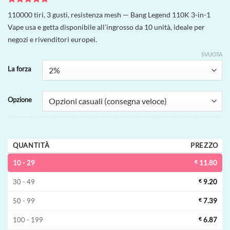
Valutato
1
5
110000 tiri, 3 gusti, resistenza mesh — Bang Legend 110K 3-in-1
su 5 su
Vape usa e getta disponibile all’ingrosso da 10 unità, ideale per
base di
recensioni
negozi e rivenditori europei.
SVUOTA
La forza
Opzione
QUANTITÀ
PREZZO
10 - 29
€
11.80
30 - 49
€
9.20
50 - 99
€
7.39
100 - 199
€
6.87