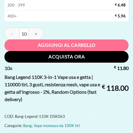
200 - 399
€
6.48
400+
€
5.96
Bang Legend 110K 3-in-1 Vape usa e getta | 110000 tiri, 3 gusti, resiste
AGGIUNGI AL CARRELLO
ACQUISTA ORA
€
10
x
11.80
Bang Legend 110K 3-in-1 Vape usa e getta |
110000 tiri, 3 gusti, resistenza mesh, vape usa e
€
118.00
getta all'ingrosso - 2%, Random Options (fast
delivery)
COD:
Bang-Legend-110K-DSK063
Categorie:
Bang
,
Vape monouso da 100K tiri