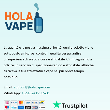
La qualità è la nostra massima priorità: ogni prodotto viene
sottoposto a rigorosi controlli qualità per garantire
un'esperienza di svapo sicura e affidabile. Ci impegniamo a
offrire un servizio di spedizione rapido e affidabile, affinché
tu riceva la tua attrezzatura vape nel più breve tempo
possibile.
Email:
support@holavape.com
WhatsApp:
+8618241953968