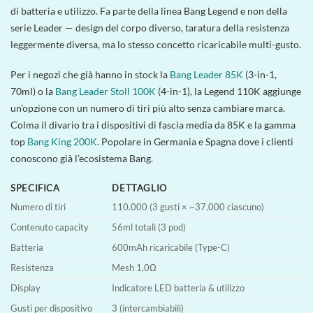
di batteria e utilizzo. Fa parte della linea Bang Legend e non della
serie Leader — design del corpo diverso, taratura della resistenza
leggermente diversa, ma lo stesso concetto ricaricabile multi-gusto.
Per i negozi che già hanno in stock la
Bang Leader 85K
(3-in-1,
70ml) o la
Bang Leader Stoll 100K
(4-in-1), la Legend 110K aggiunge
un’opzione con un numero di tiri più alto senza cambiare marca.
Colma il divario tra i dispositivi di fascia media da 85K e la gamma
top
Bang King 200K
. Popolare in Germania e Spagna dove i clienti
conoscono già l’ecosistema Bang.
SPECIFICA
DETTAGLIO
Numero di tiri
110.000 (3 gusti × ~37.000 ciascuno)
Contenuto capacity
56ml totali (3 pod)
Batteria
600mAh ricaricabile (Type-C)
Resistenza
Mesh 1,0Ω
Display
Indicatore LED batteria & utilizzo
Gusti per dispositivo
3 (intercambiabili)