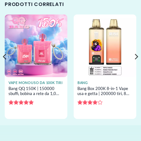
PRODOTTI CORRELATI
VAPE MONOUSO DA 100K TIRI
BANG
Bang QQ 150K | 150000
Bang Box 200K 8-in-1 Vape
sbuffi, bobina a rete da 1,0
usa e getta | 200000 tiri, 8
ohm, 10 gusti, Type-C,
gusti, screen, vape usa e getta
vaporizzatore monouso sfuso
all’ingrosso
Valutato
5
Valutato
su 5
4
su 5