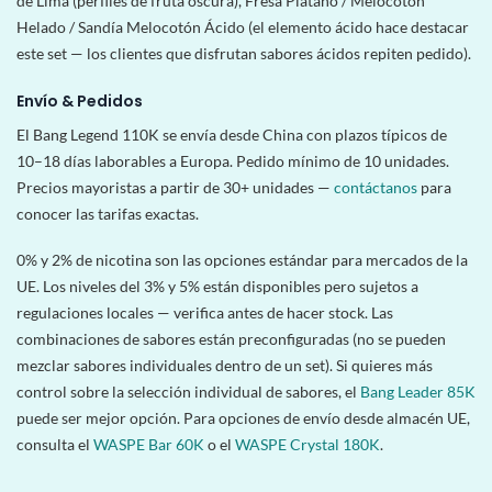
de Lima (perfiles de fruta oscura), Fresa Plátano / Melocotón
Helado / Sandía Melocotón Ácido (el elemento ácido hace destacar
este set — los clientes que disfrutan sabores ácidos repiten pedido).
Envío & Pedidos
El Bang Legend 110K se envía desde China con plazos típicos de
10–18 días laborables a Europa. Pedido mínimo de 10 unidades.
Precios mayoristas a partir de 30+ unidades —
contáctanos
para
conocer las tarifas exactas.
0% y 2% de nicotina son las opciones estándar para mercados de la
UE. Los niveles del 3% y 5% están disponibles pero sujetos a
regulaciones locales — verifica antes de hacer stock. Las
combinaciones de sabores están preconfiguradas (no se pueden
mezclar sabores individuales dentro de un set). Si quieres más
control sobre la selección individual de sabores, el
Bang Leader 85K
puede ser mejor opción. Para opciones de envío desde almacén UE,
consulta el
WASPE Bar 60K
o el
WASPE Crystal 180K
.