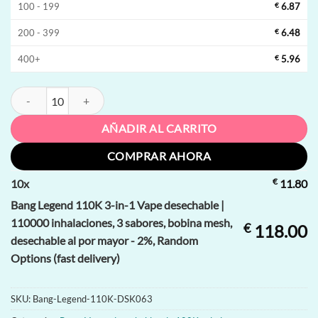
100 - 199
€
6.87
200 - 399
€
6.48
400+
€
5.96
Bang Legend 110K 3-in-1 Vape desechable | 110000 inhalaciones, 3 sa
AÑADIR AL CARRITO
COMPRAR AHORA
€
10
x
11.80
Bang Legend 110K 3-in-1 Vape desechable |
110000 inhalaciones, 3 sabores, bobina mesh,
€
118.00
desechable al por mayor - 2%, Random
Options (fast delivery)
SKU:
Bang-Legend-110K-DSK063