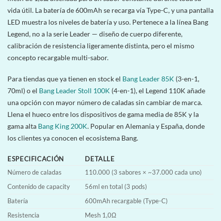
vida útil. La batería de 600mAh se recarga vía Type-C, y una pantalla
LED muestra los niveles de batería y uso. Pertenece a la línea Bang
Legend, no a la serie Leader — diseño de cuerpo diferente,
calibración de resistencia ligeramente distinta, pero el mismo
concepto recargable multi-sabor.
Para tiendas que ya tienen en stock el
Bang Leader 85K
(3-en-1,
70ml) o el
Bang Leader Stoll 100K
(4-en-1), el Legend 110K añade
una opción con mayor número de caladas sin cambiar de marca.
Llena el hueco entre los dispositivos de gama media de 85K y la
gama alta
Bang King 200K
. Popular en Alemania y España, donde
los clientes ya conocen el ecosistema Bang.
ESPECIFICACIÓN
DETALLE
Número de caladas
110.000 (3 sabores × ~37.000 cada uno)
Contenido de capacity
56ml en total (3 pods)
Batería
600mAh recargable (Type-C)
Resistencia
Mesh 1,0Ω