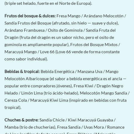
(triple set helado, fuerte en el Norte de Europa).
Frutos del bosque & dulces:
Fresa Mango / Arándano Melocotón /
Sandía Frutos del Bosque (afrutado, sin hielo — suave y dulce),
Arándano Frambuesa / Osito de Gominola / Sandía Fruta del
Dragón (fruta del dragón es un sabor nicho, pero el osito de
gominola es ampliamente popular), Frutos del Bosque Mixtos /
Maracuyá Mango / Love 66 (Love 66 vende de forma constante
como sabor individual).
Bebidas & tropical:
Bebida Energética / Manzana Uva / Mango
Melocotón Albaricoque (el sabor a bebida energética es el ancla —
popular entre compradores jóvenes), Fresa Kiwi / Dragón Negro
Helado / Limón Lima (trío ácido-helado), Melocotón Mango Sandía /
Cereza Cola / Maracuyá Kiwi Lima (inspirado en bebidas con fruta
tropical).
Chuches & postre:
Sandía Chicle / Kiwi Maracuyá Guayaba /
Mamba (trío de chucherías), Fresa Sandía / Uvas Mora / Romance