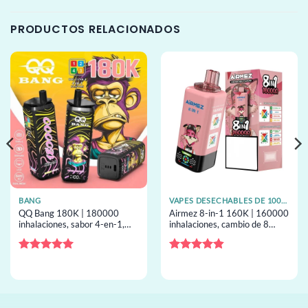
PRODUCTOS RELACIONADOS
BANG
VAPES DESECHABLES DE 100K CALADAS
QQ Bang 180K | 180000
Airmez 8-in-1 160K | 160000
inhalaciones, sabor 4-en-1,
inhalaciones, cambio de 8
60ml, bobina mesh,
sabores, 60 ml, pantalla
desechable al por mayor
grande, vape desechable a
granel
Valorado
Valorado
con
5
de 5
con
4.83
de 5