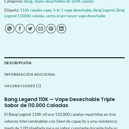
Categorías:
Bang
,
Vapes desechables de 100K caladas
Etiqueta:
110k caladas vape
,
3-in-1 vape desechable
,
Bang Legend
,
Bang
Legend 110000 caladas
,
venta al por mayor vape desechable
DESCRIPCIÓN
INFORMACIÓN ADICIONAL
VALORACIONES (1)
Bang Legend 110K — Vape Desechable Triple
Sabor de 110.000 Caladas
El Bang Legend 110K ofrece 110.000 caladas repartidas en tres
sabores intercambiables con 56ml de capacity y una resistencia
mesh de 1,0Ω diseñada para un sabor constante durante toda su