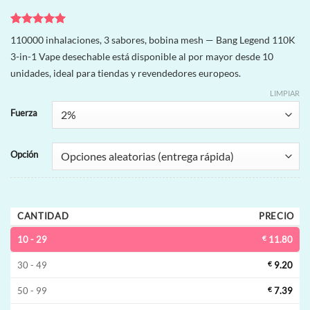
Valorado
1
110000 inhalaciones, 3 sabores, bobina mesh — Bang Legend 110K
con
5
de 5
3-in-1 Vape desechable está disponible al por mayor desde 10
en base a
valoración
unidades, ideal para tiendas y revendedores europeos.
de un
cliente
LIMPIAR
Fuerza
Opción
CANTIDAD
PRECIO
10 - 29
€
11.80
30 - 49
€
9.20
50 - 99
€
7.39