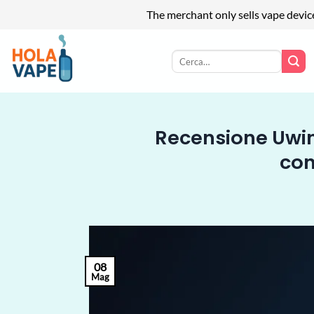
The merchant only sells vape devic
Salta
ai
Cerca:
contenuti
Recensione Uwin 
con
08
Mag