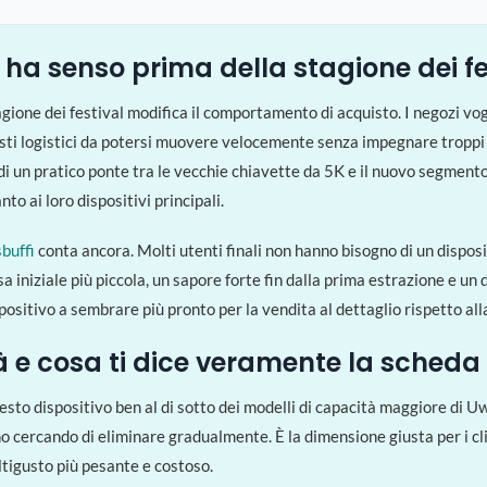
ha senso prima della stagione dei fe
tagione dei festival modifica il comportamento di acquisto. I negozi vogl
osti logistici da potersi muovere velocemente senza impegnare troppi 
a di un pratico ponte tra le vecchie chiavette da 5K e il nuovo segmento
to ai loro dispositivi principali.
buffi
conta ancora. Molti utenti finali non hanno bisogno di un disposi
sa iniziale più piccola, un sapore forte fin dalla prima estrazione e un 
positivo a sembrare più pronto per la vendita al dettaglio rispetto all
à e cosa ti dice veramente la scheda
questo dispositivo ben al di sotto dei modelli di capacità maggiore di 
o cercando di eliminare gradualmente. È la dimensione giusta per i cl
tigusto più pesante e costoso.