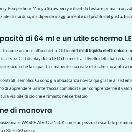
erry Pomp e Sour Mango Strawberry è il set da testare prima in un vo
le di riordino, ma dipende maggiormente dal profilo del gusto. Inizia 
pacità di 64 ml e un utile schermo L
uito come un fiore all’occhiello. Ottieni
64 ml di liquido elettronico
, un
rica Type-C. Il display dello LED che mostra il livello della batteria e 
essere sicuri che la capacità rimanente sia reale e lo schermo aiuta a
controlli semplici. Ci sono già abbastanza novità qui grazie al sistema 
ogno di apprendere un’interfaccia complicata per comprenderne il valor
tura visibile di ciò che è rimasto nel serbatoio.
gine di manovra
ce posizionare WASPE AIVIOU 150K come un pezzo da scaffale premium 
i i 30 e i 50 pezzi.