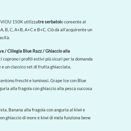
AIVIOU 150K utilizza
tre serbatoi
e consente al
: A, B, C, A+B, A+C e B+C. Ciò dà all’acquirente un
acità.
va / Ciliegia Blue Razz / Ghiaccio alla
 coprono i profili estivi più sicuri per la domanda
 e un classico set di frutta ghiacciata.
si sentono freschi e luminosi. Grape Ice con Blue
nguria alla fragola con ghiaccio alla pesca succosa
mista. Banana alla fragola con anguria al kiwi e
con ghiaccio di more e kiwi di mela funziona bene