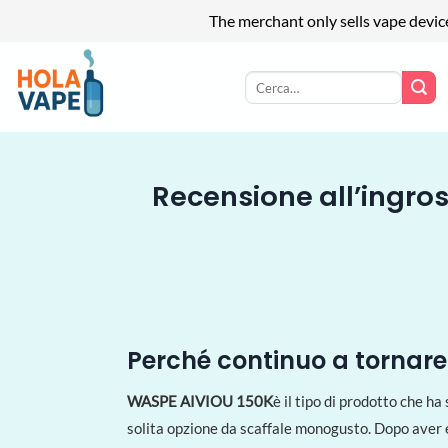
The merchant only sells vape devic
Salta
ai
Cerca:
contenuti
Recensione all’ingros
Perché continuo a tornare 
WASPE AIVIOU 150K
è il tipo di prodotto che h
solita opzione da scaffale monogusto. Dopo aver e