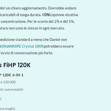
mbri un chiaro aggiornamento. Dovrebbe andare
aricabili di lunga durata. Il
0%
L’opzione nicotina
 concentrazione. Per le scorte del 2% e del 5%,
tatura non sono le stesse in ogni mercato.
 spedizione standard a meno che Daniel non
 60K
o
WASPE Crystal 180K
potrebbero essere
’avvio di conversazione più forte.
 FiHP 120K
P 120K 6-IN-1
 a 120.000
sti commutabili
l
ia maglia