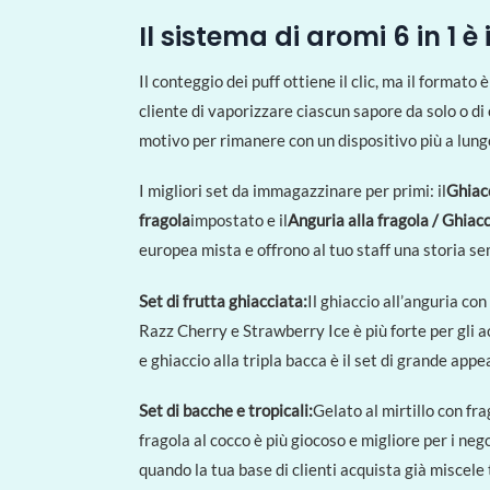
Il sistema di aromi 6 in 1 è
Il conteggio dei puff ottiene il clic, ma il for
cliente di vaporizzare ciascun sapore da solo o di
motivo per rimanere con un dispositivo più a lung
I migliori set da immagazzinare per primi: il
Ghiacc
fragola
impostato e il
Anguria alla fragola / Ghiacc
europea mista e offrono al tuo staff una storia semp
Set di frutta ghiacciata:
Il ghiaccio all’anguria con
Razz Cherry e Strawberry Ice è più forte per gli ac
e ghiaccio alla tripla bacca è il set di grande appe
Set di bacche e tropicali:
Gelato al mirtillo con fra
fragola al cocco è più giocoso e migliore per i ne
quando la tua base di clienti acquista già miscele t