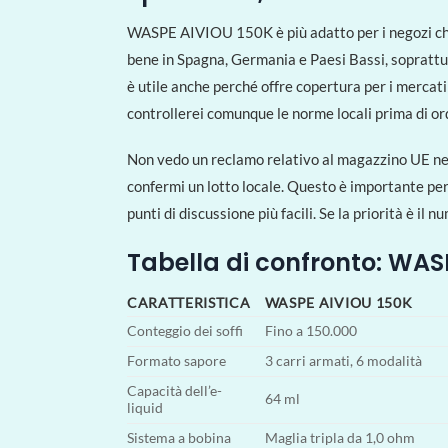
WASPE AIVIOU 150K è più adatto per i negozi ch
bene in Spagna, Germania e Paesi Bassi, soprattutto
è utile anche perché offre copertura per i mercati
controllerei comunque le norme locali prima di ordi
Non vedo un reclamo relativo al magazzino UE nell
confermi un lotto locale. Questo è importante per
punti di discussione più facili. Se la priorità è 
Tabella di confronto: WAS
CARATTERISTICA
WASPE AIVIOU 150K
Conteggio dei soffi
Fino a 150.000
Formato sapore
3 carri armati, 6 modalità
Capacità dell’e-
64 ml
liquid
Sistema a bobina
Maglia tripla da 1,0 ohm