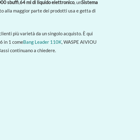
000 sbuffi
,
64 ml di liquido elettronico
, un
Sistema
 alla maggior parte dei prodotti usa e getta di
clienti più varietà da un singolo acquisto. È qui
 6 in 1 come
Bang Leader 110K
, WASPE AIVIOU
Bassi continuano a chiedere.