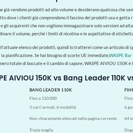
e già vendono prodotti ad alto volume e desiderano qualcosa che se
 dove i clienti già comprendono il fascino dei prodotti usa e getta ric
 e gli acquirenti che non vogliono immagazzinare solo versioni ad alta
nare il volume, perché i limiti di nicotina e le aspettative di etichet
’attuale elenco dei prodotti, quindi lo tratterei come un articolo di
 la pianificazione. Se hai bisogno di scorte UE immediate,
WASPE Bar
il numero totale di boccate e il cambio di sapore, WASPE AIVIOU 150K è l
PE AIVIOU 150K vs Bang Leader 110K vs
BANG LEADER 110K
FIH
Fino a 110.000
Fino
3 carri armati, 6 modalità
6 gu
Non chiaramente elencati nella pagina corrente
64 m
Tripla maglia
Dopp