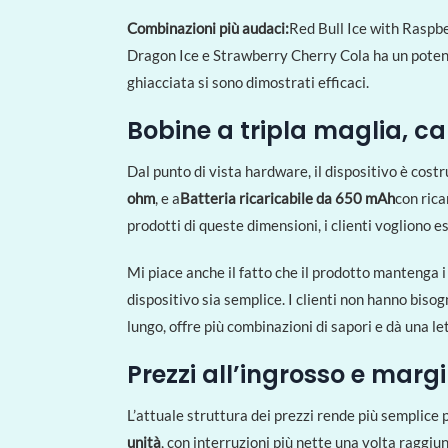
Combinazioni più audaci:
Red Bull Ice with Raspb
Dragon Ice e Strawberry Cherry Cola ha un potenzia
ghiacciata si sono dimostrati efficaci.
Bobine a tripla maglia, ca
Dal punto di vista hardware, il dispositivo è costr
ohm
, e a
Batteria ricaricabile da 650 mAh
con rica
prodotti di queste dimensioni, i clienti vogliono 
Mi piace anche il fatto che il prodotto mantenga i 
dispositivo sia semplice. I clienti non hanno bis
lungo, offre più combinazioni di sapori e dà una let
Prezzi all’ingrosso e mar
L’attuale struttura dei prezzi rende più sempli
unità
, con interruzioni più nette una volta raggiunt