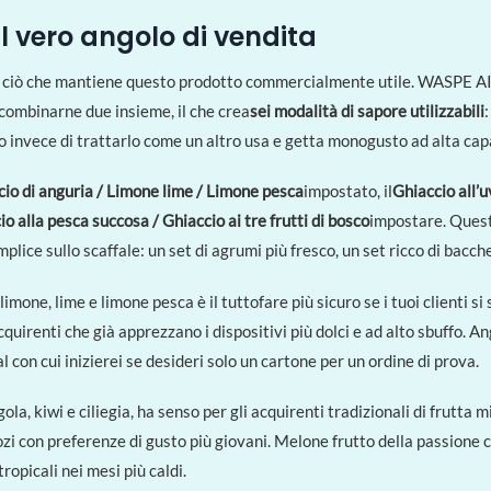
 il vero angolo di vendita
mato è ciò che mantiene questo prodotto commercialmente utile. WASPE 
 combinarne due insieme, il che crea
sei modalità di sapore utilizzabili
o invece di trattarlo come un altro usa e getta monogusto ad alta cap
io di anguria / Limone lime / Limone pesca
impostato, il
Ghiaccio all’u
io alla pesca succosa / Ghiaccio ai tre frutti di bosco
impostare. Questi
lice sullo scaffale: un set di agrumi più fresco, un set ricco di bacche
 limone, lime e limone pesca è il tuttofare più sicuro se i tuoi clienti 
quirenti che già apprezzano i dispositivi più dolci e ad alto sbuffo. A
al con cui inizierei se desideri solo un cartone per un ordine di prova.
gola, kiwi e ciliegia, ha senso per gli acquirenti tradizionali di frutta 
gozi con preferenze di gusto più giovani. Melone frutto della passione 
ropicali nei mesi più caldi.