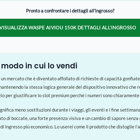
Pronto a confrontare i dettagli all’ingrosso?
VISUALIZZA WASPE AIVIOU 150K DETTAGLI ALL’INGROSSO
 modo in cui lo vendi
n un mercato che è diventato affollato di richieste di capacità gonfi
mantenendo la stessa logica generale del dispositivo innovativo che ren
zio per giustificare lo slot premium perché i numeri sono chiaramente p
gnifica meno sostituzioni durante i viaggi, gli eventi e i fine settimana
ato di boccate, una forte presenza visiva e un cambio di sapore senz
 di ingresso più economico. Lo userei come il prodotto che distoglie l’