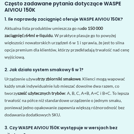
Często zadawane pytania dotyczące WASPE
AIVIOU 150K
1. Ile naprawdę zaciągnięć oferuje WASPE AIVIOU 150K?
Aktualna lista produktów umieszcza go na
do 150 000
zaciągnięć
z
64ml e-liquidu
. W praktyce plasuje go to powyżej
większości nowatorskich urządzeń 6 w 1 i sprawia, że ​​jest to silna
opcja premium dla klientów, którzy przedkładają trwałość nad cenę
wyjściową.
2. Jak działa system smakowy 6 w 1?
Urządzenie używa
trzy zbiorniki smakowe
. Klienci mogą wapować
każdy smak indywidualnie lub mieszać dowolne dwa razem, co
tworzy
sześć użytecznych trybów
: A, B, C, A+B, A+C i B+C. To lepsza
trwałość na półce niż standardowe urządzenie o jednym smaku,
ponieważ jedno opakowanie zapewnia większą różnorodność bez
dodawania dodatkowych SKU.
3. Czy WASPE AIVIOU 150K występuje w wersjach bez