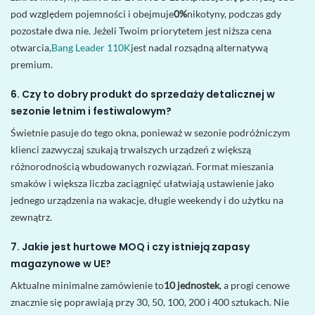
pod względem pojemności i obejmuje
0%
nikotyny, podczas gdy
pozostałe dwa nie. Jeżeli Twoim priorytetem jest niższa cena
otwarcia,
Bang Leader 110K
jest nadal rozsądną alternatywą
premium.
6. Czy to dobry produkt do sprzedaży detalicznej w
sezonie letnim i festiwalowym?
Świetnie pasuje do tego okna, ponieważ w sezonie podróżniczym
klienci zazwyczaj szukają trwalszych urządzeń z większą
różnorodnością wbudowanych rozwiązań. Format mieszania
smaków i większa liczba zaciągnięć ułatwiają ustawienie jako
jednego urządzenia na wakacje, długie weekendy i do użytku na
zewnątrz.
7. Jakie jest hurtowe MOQ i czy istnieją zapasy
magazynowe w UE?
Aktualne minimalne zamówienie to
10 jednostek
, a progi cenowe
znacznie się poprawiają przy 30, 50, 100, 200 i 400 sztukach. Nie