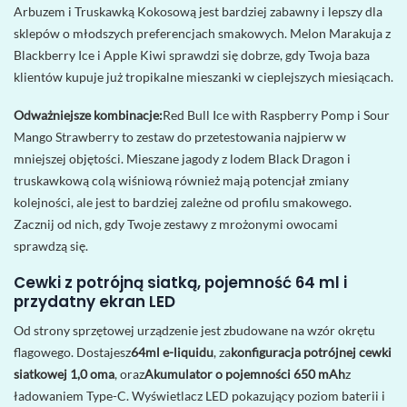
Arbuzem i Truskawką Kokosową jest bardziej zabawny i lepszy dla
sklepów o młodszych preferencjach smakowych. Melon Marakuja z
Blackberry Ice i Apple Kiwi sprawdzi się dobrze, gdy Twoja baza
klientów kupuje już tropikalne mieszanki w cieplejszych miesiącach.
Odważniejsze kombinacje:
Red Bull Ice with Raspberry Pomp i Sour
Mango Strawberry to zestaw do przetestowania najpierw w
mniejszej objętości. Mieszane jagody z lodem Black Dragon i
truskawkową colą wiśniową również mają potencjał zmiany
kolejności, ale jest to bardziej zależne od profilu smakowego.
Zacznij od nich, gdy Twoje zestawy z mrożonymi owocami
sprawdzą się.
Cewki z potrójną siatką, pojemność 64 ml i
przydatny ekran LED
Od strony sprzętowej urządzenie jest zbudowane na wzór okrętu
flagowego. Dostajesz
64ml e-liquidu
, za
konfiguracja potrójnej cewki
siatkowej 1,0 oma
, oraz
Akumulator o pojemności 650 mAh
z
ładowaniem Type-C. Wyświetlacz LED pokazujący poziom baterii i