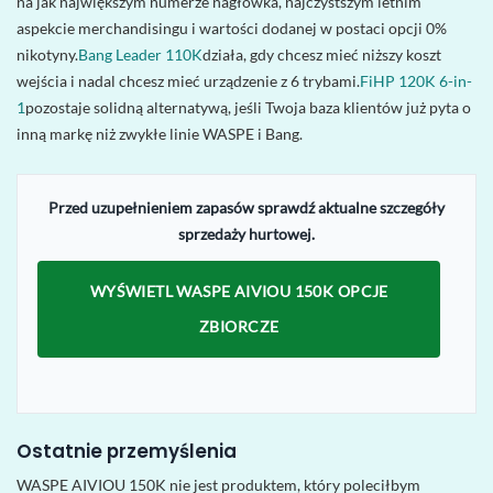
na jak największym numerze nagłówka, najczystszym letnim
aspekcie merchandisingu i wartości dodanej w postaci opcji 0%
nikotyny.
Bang Leader 110K
działa, gdy chcesz mieć niższy koszt
wejścia i nadal chcesz mieć urządzenie z 6 trybami.
FiHP 120K 6-in-
1
pozostaje solidną alternatywą, jeśli Twoja baza klientów już pyta o
inną markę niż zwykłe linie WASPE i Bang.
Przed uzupełnieniem zapasów sprawdź aktualne szczegóły
sprzedaży hurtowej.
WYŚWIETL WASPE AIVIOU 150K OPCJE
ZBIORCZE
Ostatnie przemyślenia
WASPE AIVIOU 150K nie jest produktem, który poleciłbym