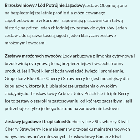
Brzoskwiniowy / Lód Potrójnie Jagodowy
zestaw. Obejmują one
najbezpieczniejsze letnie profile dla zróżnicowanego
zapotrzebowania w Europie i zapewniają pracownikom łatwą
historię na półce: jeden chłodniejszy zestaw do cytrusów, jeden
zestaw z dużą zawartością jagód i jeden klasyczny zestaw z
mrożonymi owocami.
Zestawy mrożonych owoców:
Lody arbuzowe z limonką cytrynową i
brzoskwinią cytrynową to najbezpieczniejszy i wszechstronny
produkt, jeśli Twoi klienci będą wyglądać świeżo i promiennie.
Grape Ice z Blue Razz Cherry i Strawberry Ice jest mocniejszy dla
kupujących, którzy już lubią słodsze urządzenia o wysokim
zaciągnięciu. Truskawkowy Arbuz z Juicy Peach Ice i Triple Berry
Ice to zestaw o szerokim zastosowaniu, od którego zacząłbym, jeśli
potrzebujesz tylko jednego kartonu na zamówienie testowe.
Zestawy jagodowe i tropikalne:
Blueberry Ice z Strawberry Kiwi i
Cherry Strawberry Ice mają sens w przypadku mainstreamowych
nabywców owoców mieszanych. Truskawkowy Banan z Kiwi