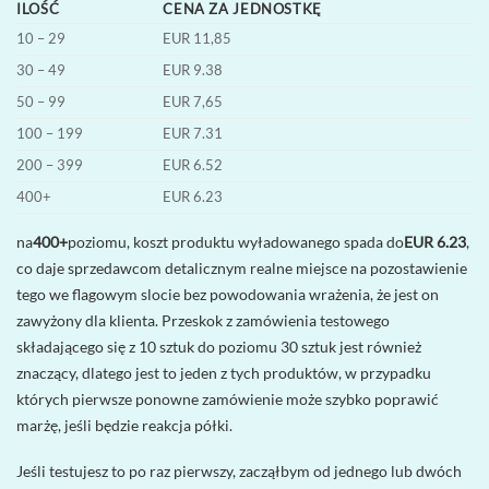
ILOŚĆ
CENA ZA JEDNOSTKĘ
10 – 29
EUR 11,85
30 – 49
EUR 9.38
50 – 99
EUR 7,65
100 – 199
EUR 7.31
200 – 399
EUR 6.52
400+
EUR 6.23
na
400+
poziomu, koszt produktu wyładowanego spada do
EUR 6.23
,
co daje sprzedawcom detalicznym realne miejsce na pozostawienie
tego we flagowym slocie bez powodowania wrażenia, że jest on
zawyżony dla klienta. Przeskok z zamówienia testowego
składającego się z 10 sztuk do poziomu 30 sztuk jest również
znaczący, dlatego jest to jeden z tych produktów, w przypadku
których pierwsze ponowne zamówienie może szybko poprawić
marżę, jeśli będzie reakcja półki.
Jeśli testujesz to po raz pierwszy, zacząłbym od jednego lub dwóch