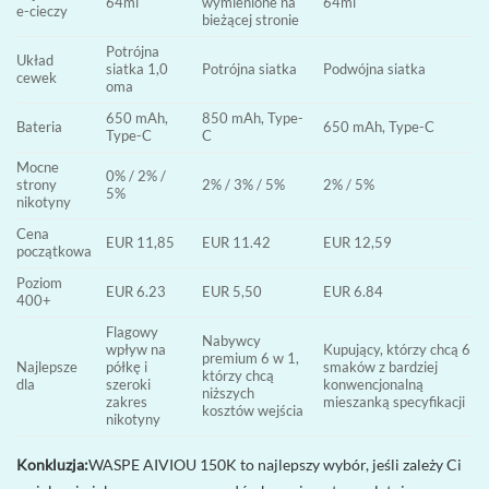
64ml
wymienione na
64ml
e-cieczy
bieżącej stronie
Potrójna
Układ
siatka 1,0
Potrójna siatka
Podwójna siatka
cewek
oma
650 mAh,
850 mAh, Type-
Bateria
650 mAh, Type-C
Type-C
C
Mocne
0% / 2% /
strony
2% / 3% / 5%
2% / 5%
5%
nikotyny
Cena
EUR 11,85
EUR 11.42
EUR 12,59
początkowa
Poziom
EUR 6.23
EUR 5,50
EUR 6.84
400+
Flagowy
Nabywcy
wpływ na
Kupujący, którzy chcą 6
premium 6 w 1,
Najlepsze
półkę i
smaków z bardziej
którzy chcą
dla
szeroki
konwencjonalną
niższych
zakres
mieszanką specyfikacji
kosztów wejścia
nikotyny
Konkluzja:
WASPE AIVIOU 150K to najlepszy wybór, jeśli zależy Ci