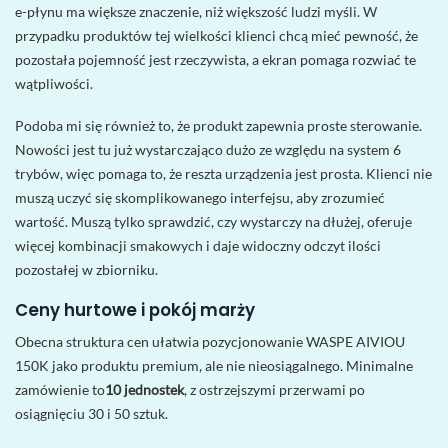
e-płynu ma większe znaczenie, niż większość ludzi myśli. W
przypadku produktów tej wielkości klienci chcą mieć pewność, że
pozostała pojemność jest rzeczywista, a ekran pomaga rozwiać te
wątpliwości.
Podoba mi się również to, że produkt zapewnia proste sterowanie.
Nowości jest tu już wystarczająco dużo ze względu na system 6
trybów, więc pomaga to, że reszta urządzenia jest prosta. Klienci nie
muszą uczyć się skomplikowanego interfejsu, aby zrozumieć
wartość. Muszą tylko sprawdzić, czy wystarczy na dłużej, oferuje
więcej kombinacji smakowych i daje widoczny odczyt ilości
pozostałej w zbiorniku.
Ceny hurtowe i pokój marży
Obecna struktura cen ułatwia pozycjonowanie WASPE AIVIOU
150K jako produktu premium, ale nie nieosiągalnego. Minimalne
zamówienie to
10 jednostek
, z ostrzejszymi przerwami po
osiągnięciu 30 i 50 sztuk.