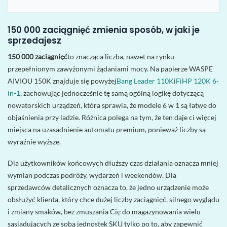
150 000 zaciągnięć zmienia sposób, w jaki je
sprzedajesz
150 000 zaciągnięć
to znacząca liczba, nawet na rynku
przepełnionym zawyżonymi żądaniami mocy. Na papierze WASPE
AIVIOU 150K znajduje się powyżej
Bang Leader 110K
i
FiHP 120K 6-
in-1
, zachowując jednocześnie tę samą ogólną logikę dotyczącą
nowatorskich urządzeń, która sprawia, że modele 6 w 1 są łatwe do
objaśnienia przy ladzie. Różnica polega na tym, że ten daje ci więcej
miejsca na uzasadnienie automatu premium, ponieważ liczby są
wyraźnie wyższe.
Dla użytkowników końcowych dłuższy czas działania oznacza mniej
wymian podczas podróży, wydarzeń i weekendów. Dla
sprzedawców detalicznych oznacza to, że jedno urządzenie może
obsłużyć klienta, który chce dużej liczby zaciągnięć, silnego wyglądu
i zmiany smaków, bez zmuszania Cię do magazynowania wielu
sąsiadujących ze sobą jednostek SKU tylko po to, aby zapewnić