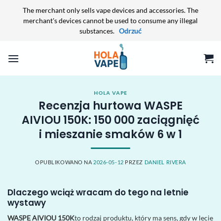
The merchant only sells vape devices and accessories. The
merchant's devices cannot be used to consume any illegal
substances.
Odrzuć
Przewiń
do
zawartości
HOLA VAPE
Recenzja hurtowa WASPE
AIVIOU 150K: 150 000 zaciągnięć
i mieszanie smaków 6 w 1
OPUBLIKOWANO NA
2026-05-12
PRZEZ
DANIEL RIVERA
Dlaczego wciąż wracam do tego na letnie
wystawy
WASPE AIVIOU 150K
to rodzaj produktu, który ma sens, gdy w lecie