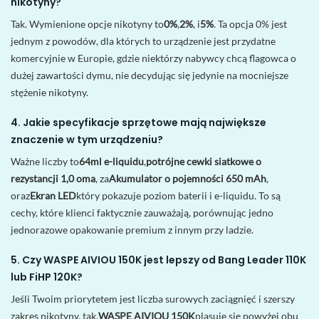
nikotyny?
Tak. Wymienione opcje nikotyny to
0%
,
2%
, i
5%
. Ta opcja 0% jest
jednym z powodów, dla których to urządzenie jest przydatne
komercyjnie w Europie, gdzie niektórzy nabywcy chcą flagowca o
dużej zawartości dymu, nie decydując się jedynie na mocniejsze
stężenie nikotyny.
4. Jakie specyfikacje sprzętowe mają największe
znaczenie w tym urządzeniu?
Ważne liczby to
64ml e-liquidu
,
potrójne cewki siatkowe o
rezystancji 1,0 oma
, za
Akumulator o pojemności 650 mAh
,
oraz
Ekran LED
który pokazuje poziom baterii i e-liquidu. To są
cechy, które klienci faktycznie zauważają, porównując jedno
jednorazowe opakowanie premium z innym przy ladzie.
5. Czy WASPE AIVIOU 150K jest lepszy od Bang Leader 110K
lub FiHP 120K?
Jeśli Twoim priorytetem jest liczba surowych zaciągnięć i szerszy
zakres nikotyny, tak.
WASPE AIVIOU 150K
plasuje się powyżej obu