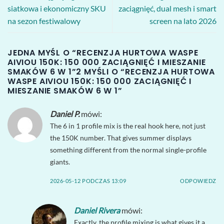
siatkowa i ekonomiczny SKU
zaciągnięć, dual mesh i smart
na sezon festiwalowy
screen na lato 2026
JEDNA MYŚL O “
RECENZJA HURTOWA WASPE
AIVIOU 150K: 150 000 ZACIĄGNIĘĆ I MIESZANIE
SMAKÓW 6 W 1
”2 MYŚLI O “
RECENZJA HURTOWA
WASPE AIVIOU 150K: 150 000 ZACIĄGNIĘĆ I
MIESZANIE SMAKÓW 6 W 1
”
Daniel P.
mówi:
The 6 in 1 profile mix is the real hook here, not just
the 150K number. That gives summer displays
something different from the normal single-profile
giants.
2026-05-12 PODCZAS 13:09
ODPOWIEDZ
Daniel Rivera
mówi:
Exactly, the profile mixing is what gives it a