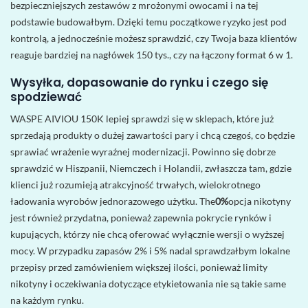
bezpieczniejszych zestawów z mrożonymi owocami i na tej
podstawie budowałbym. Dzięki temu początkowe ryzyko jest pod
kontrolą, a jednocześnie możesz sprawdzić, czy Twoja baza klientów
reaguje bardziej na nagłówek 150 tys., czy na łączony format 6 w 1.
Wysyłka, dopasowanie do rynku i czego się
spodziewać
WASPE AIVIOU 150K lepiej sprawdzi się w sklepach, które już
sprzedają produkty o dużej zawartości pary i chcą czegoś, co będzie
sprawiać wrażenie wyraźnej modernizacji. Powinno się dobrze
sprawdzić w Hiszpanii, Niemczech i Holandii, zwłaszcza tam, gdzie
klienci już rozumieją atrakcyjność trwałych, wielokrotnego
ładowania wyrobów jednorazowego użytku. The
0%
opcja nikotyny
jest również przydatna, ponieważ zapewnia pokrycie rynków i
kupujących, którzy nie chcą oferować wyłącznie wersji o wyższej
mocy. W przypadku zapasów 2% i 5% nadal sprawdzałbym lokalne
przepisy przed zamówieniem większej ilości, ponieważ limity
nikotyny i oczekiwania dotyczące etykietowania nie są takie same
na każdym rynku.