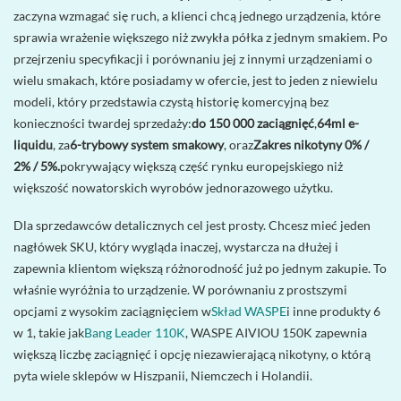
zaczyna wzmagać się ruch, a klienci chcą jednego urządzenia, które
sprawia wrażenie większego niż zwykła półka z jednym smakiem. Po
przejrzeniu specyfikacji i porównaniu jej z innymi urządzeniami o
wielu smakach, które posiadamy w ofercie, jest to jeden z niewielu
modeli, który przedstawia czystą historię komercyjną bez
konieczności twardej sprzedaży:
do 150 000 zaciągnięć
,
64ml e-
liquidu
, za
6-trybowy system smakowy
, oraz
Zakres nikotyny 0% /
2% / 5%.
pokrywający większą część rynku europejskiego niż
większość nowatorskich wyrobów jednorazowego użytku.
Dla sprzedawców detalicznych cel jest prosty. Chcesz mieć jeden
nagłówek SKU, który wygląda inaczej, wystarcza na dłużej i
zapewnia klientom większą różnorodność już po jednym zakupie. To
właśnie wyróżnia to urządzenie. W porównaniu z prostszymi
opcjami z wysokim zaciągnięciem w
Skład WASPE
i inne produkty 6
w 1, takie jak
Bang Leader 110K
, WASPE AIVIOU 150K zapewnia
większą liczbę zaciągnięć i opcję niezawierającą nikotyny, o którą
pyta wiele sklepów w Hiszpanii, Niemczech i Holandii.