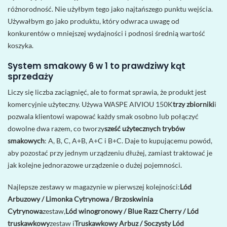
różnorodność. Nie użyłbym tego jako najtańszego punktu wejścia.
Używałbym go jako produktu, który odwraca uwagę od
konkurentów o mniejszej wydajności i podnosi średnią wartość
koszyka.
System smakowy 6 w 1 to prawdziwy kąt
sprzedaży
Liczy się liczba zaciągnięć, ale to format sprawia, że ​​produkt jest
komercyjnie użyteczny. Używa WASPE AIVIOU 150K
trzy zbiorniki
i
pozwala klientowi wapować każdy smak osobno lub połączyć
dowolne dwa razem, co tworzy
sześć użytecznych trybów
smakowych
: A, B, C, A+B, A+C i B+C. Daje to kupującemu powód,
aby pozostać przy jednym urządzeniu dłużej, zamiast traktować je
jak kolejne jednorazowe urządzenie o dużej pojemności.
Najlepsze zestawy w magazynie w pierwszej kolejności:
Lód
Arbuzowy / Limonka Cytrynowa / Brzoskwinia
Cytrynowa
zestaw,
Lód winogronowy / Blue Razz Cherry / Lód
truskawkowy
zestaw i
Truskawkowy Arbuz / Soczysty Lód