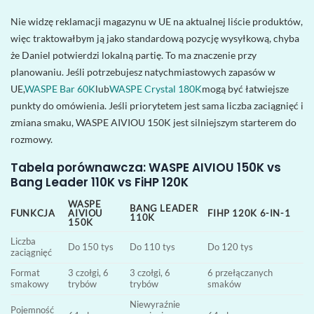
Nie widzę reklamacji magazynu w UE na aktualnej liście produktów,
więc traktowałbym ją jako standardową pozycję wysyłkową, chyba
że Daniel potwierdzi lokalną partię. To ma znaczenie przy
planowaniu. Jeśli potrzebujesz natychmiastowych zapasów w
UE,
WASPE Bar 60K
lub
WASPE Crystal 180K
mogą być łatwiejsze
punkty do omówienia. Jeśli priorytetem jest sama liczba zaciągnięć i
zmiana smaku, WASPE AIVIOU 150K jest silniejszym starterem do
rozmowy.
Tabela porównawcza: WASPE AIVIOU 150K vs
Bang Leader 110K vs FiHP 120K
WASPE
BANG LEADER
FUNKCJA
AIVIOU
FIHP 120K 6-IN-1
110K
150K
Liczba
Do 150 tys
Do 110 tys
Do 120 tys
zaciągnięć
Format
3 czołgi, 6
3 czołgi, 6
6 przełączanych
smakowy
trybów
trybów
smaków
Niewyraźnie
Pojemność