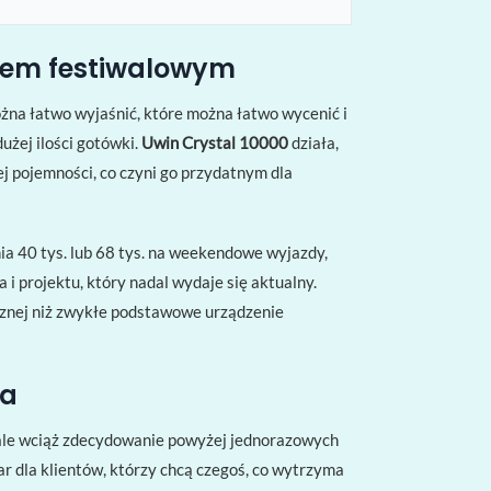
onem festiwalowym
na łatwo wyjaśnić, które można łatwo wycenić i
użej ilości gotówki.
Uwin Crystal 10000
działa,
 pojemności, co czyni go przydatnym dla
a 40 tys. lub 68 tys. na weekendowe wyjazdy,
 projektu, który nadal wydaje się aktualny.
cznej niż zwykłe podstawowe urządzenie
ja
i, ale wciąż zdecydowanie powyżej jednorazowych
r dla klientów, którzy chcą czegoś, co wytrzyma