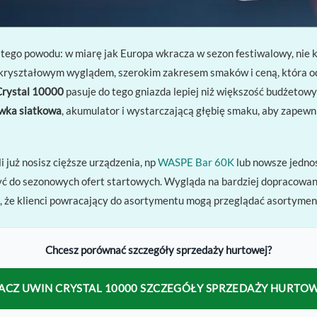
tego powodu: w miarę jak Europa wkracza w sezon festiwalowy, nie 
m kryształowym wyglądem, szerokim zakresem smaków i ceną, która
Crystal 10000
pasuje do tego gniazda lepiej niż większość budżeto
wka siatkowa
, akumulator i wystarczającą głębię smaku, aby zapewn
li już nosisz cięższe urządzenia, np
WASPE Bar 60K
lub nowsze jednos
czyć do sezonowych ofert startowych. Wygląda na bardziej dopracowan
a, że ​​klienci powracający do asortymentu mogą przeglądać asortyme
Chcesz porównać szczegóły sprzedaży hurtowej?
ACZ UWIN CRYSTAL 10000 SZCZEGÓŁY SPRZEDAŻY HURTO