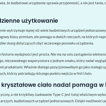
a, że ​​budżetowe urządzenie sprawia przyjemność, a nie jest tanie, cz
dzienne użytkowanie
nie wytrzymuje lepiej niż wiele budżetowych urządzeń jednorazowyc
flagowy klasy premium, ale pomaga w dwóch rzeczach, na których na
iczbie skarg dotyczących zbyt wczesnego posmaku urządzenia.
istoria wydajności jest prosta. Nie ma na celu zastąpienia wielos
ego, niezawodnego waporyzatora o jednym smaku, który nadal wygląda 
mi produktami. Właśnie dlatego pozycjonowałbym go jako stałego sp
h, którzy potrzebują niższego punktu wejścia w linii Uwin.
go kryształowe ciało nadal pomaga 
tyczny, a nie krzykliwy. Ładowanie Type-C jest tutaj właściwym wyb
 starszych, budżetowych urządzeń jednorazowych. Dzięki możliwości