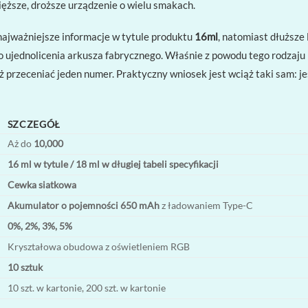
ięższe, droższe urządzenie o wielu smakach.
 najważniejsze informacje w tytule produktu
16ml
, natomiast dłuższe
o ujednolicenia arkusza fabrycznego. Właśnie z powodu tego rodzaj
ż przeceniać jeden numer. Praktyczny wniosek jest wciąż taki sam: j
SZCZEGÓŁ
Aż do
10,000
16 ml w tytule / 18 ml w długiej tabeli specyfikacji
Cewka siatkowa
Akumulator o pojemności 650 mAh
z ładowaniem Type-C
0%, 2%, 3%, 5%
Kryształowa obudowa z oświetleniem RGB
10 sztuk
10 szt. w kartonie, 200 szt. w kartonie