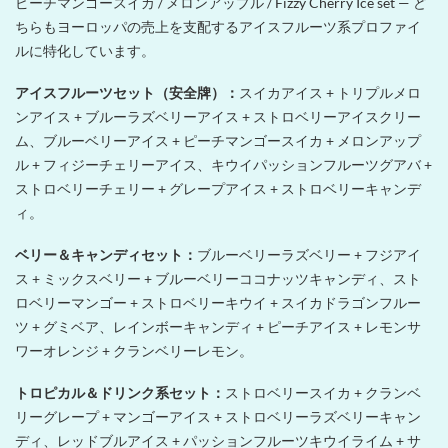
ピーチマンゴースイカ / メロンアップル / Fizzy Cherry Ice set — ど
ちらもヨーロッパの売上を支配するアイスフルーツ系プロファイ
ルに特化しています。
アイスフルーツセット（安全牌）：
スイカアイス + トリプルメロ
ンアイス + ブルーラズベリーアイス + ストロベリーアイスクリー
ム、ブルーベリーアイス + ピーチマンゴースイカ + メロンアップ
ル + フィジーチェリーアイス、キウイパッションフルーツグアバ +
ストロベリーチェリー + グレープアイス + ストロベリーキャンデ
ィ。
ベリー＆キャンディセット：
ブルーベリーラズベリー + フジアイ
ス + ミックスベリー + ブルーベリーココナッツキャンディ、スト
ロベリーマンゴー + ストロベリーキウイ + スイカドラゴンフルー
ツ + グミベア、レインボーキャンディ + ピーチアイス + レモンサ
ワーオレンジ + クランベリーレモン。
トロピカル＆ドリンク系セット：
ストロベリースイカ + クランベ
リーグレープ + マンゴーアイス + ストロベリーラズベリーキャン
ディ、レッドブルアイス + パッションフルーツキウイライム + サ