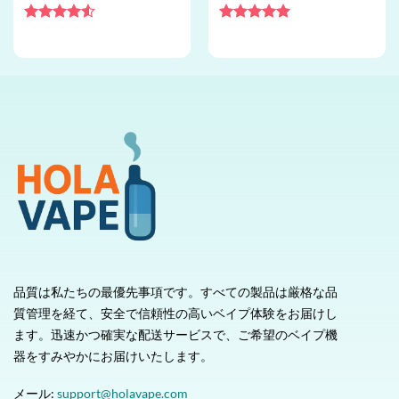
ーバー, メッシュコイル, 使い
5 フレーバー, 使い捨てベイプ
捨てベイプ卸売
卸売
5段階中
5段階中
5
の
4.5
の評価
評価
品質は私たちの最優先事項です。すべての製品は厳格な品
質管理を経て、安全で信頼性の高いベイプ体験をお届けし
ます。迅速かつ確実な配送サービスで、ご希望のベイプ機
器をすみやかにお届けいたします。
メール:
support@holavape.com