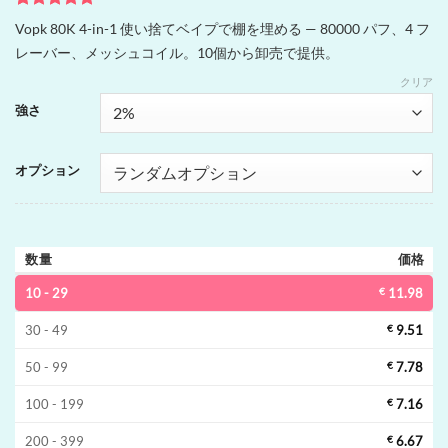
5
件の利用者
Vopk 80K 4-in-1 使い捨てベイプで棚を埋める — 80000 パフ、4 フ
評価に基づ
レーバー、メッシュコイル。10個から卸売で提供。
く5段階評
価のうち、
クリア
5
点
強さ
オプション
数量
価格
10 - 29
€
11.98
30 - 49
€
9.51
50 - 99
€
7.78
100 - 199
€
7.16
200 - 399
€
6.67