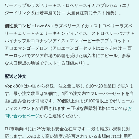
ワーアップルラズベリー + ストロベリースイカバブルガム（エナ
ジードリンク系は若年層向け — 大量発注前にテスト推奨）。
個性派コンビ：
Love 66 + ラズベリースイカ + ストロベリーラズベ
リーチェリー + チェリーキャンディアイス、ストロベリーバナナ +
パイナップルココナッツアイス + マンゴーピーチアプリコット +
アロエマンゴーメロン（アロエマンゴーセットはニッチ向け — 西
ヨーロッパでアジア市場の影響を受けた購入者にアピール、多様
な人口構成の地域でテストする価値あり）。
配送と注文
Vopk 80Kは中国から発送、注文量に応じて10〜20営業日で届きま
す。最小注文数量は10個で、1回の注文内でフレーバーセットを自
由に組み合わせ可能です。30個以上および100個以上でボリューム
ディスカウントが適用されます — 正確な段階別価格については
お
問い合わせページ
からご連絡ください。
EU市場向けには2%が最も安全な在庫です — 最も幅広い規制に対
応します。5%はより高い濃度が許可されている市場向けに利用可