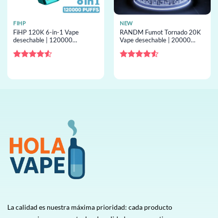
FIHP
NEW
FiHP 120K 6-in-1 Vape
RANDM Fumot Tornado 20K
desechable | 120000
Vape desechable | 20000
inhalaciones, 6 sabores,
inhalaciones, 39 sabores,
bobina mesh, desechable al
bobina mesh, desechable al
por mayor
por mayor
Valorado
Valorado
con
4.5
con
4.5
de 5
de 5
La calidad es nuestra máxima prioridad: cada producto