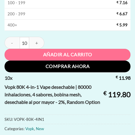
100 - 199
€
7.16
200 - 399
€
6.67
400+
€
5.99
Vopk 80K 4-in-1 Vape desechable | 80000 inhalaciones, 4 sabores, bo
AÑADIR AL CARRITO
COMPRAR AHORA
€
10
x
11.98
Vopk 80K 4-in-1 Vape desechable | 80000
€
119.80
inhalaciones, 4 sabores, bobina mesh,
desechable al por mayor - 2%, Random Option
SKU:
VOPK-80K-4IN1
Categorías:
Vopk
,
New