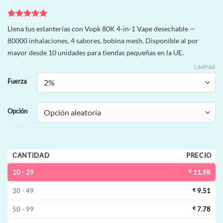
Valorado
5
Llena tus estanterías con Vopk 80K 4-in-1 Vape desechable —
con
5
de 5
80000 inhalaciones, 4 sabores, bobina mesh. Disponible al por
en base a
valoraciones
mayor desde 10 unidades para tiendas pequeñas en la UE.
de clientes
LIMPIAR
Fuerza
Opción
CANTIDAD
PRECIO
10 - 29
€
11.98
30 - 49
€
9.51
50 - 99
€
7.78