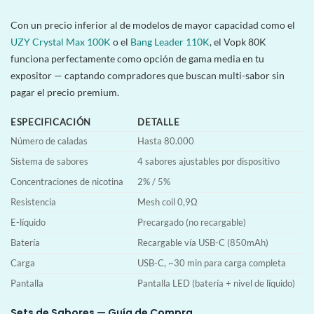
Con un precio inferior al de modelos de mayor capacidad como el
UZY Crystal Max 100K
o el
Bang Leader 110K
, el Vopk 80K
funciona perfectamente como opción de gama media en tu
expositor — captando compradores que buscan multi-sabor sin
pagar el precio premium.
ESPECIFICACIÓN
DETALLE
Número de caladas
Hasta 80.000
Sistema de sabores
4 sabores ajustables por dispositivo
Concentraciones de nicotina
2% / 5%
Resistencia
Mesh coil 0,9Ω
E-líquido
Precargado (no recargable)
Batería
Recargable vía USB-C (850mAh)
Carga
USB-C, ~30 min para carga completa
Pantalla
Pantalla LED (batería + nivel de líquido)
Sets de Sabores — Guía de Compra