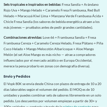
Sets tropicales e inspirados en bebidas:
Fresa Sandía + Arándano
Rojo Uva + Mango Helado + Caramelo Fresa Frambuesa, Red Bull
Helado + Maracuyá Kiwi Lima + Manzana Verde Frambuesa Ácida +
Chicle Fresa Sandía (los sabores de bebida energética atraen a los
más jóvenes — pruébalos antes de pedir grandes cantidades).
Combinaciones atrevidas:
Love 66 + Frambuesa Sandía + Fresa
Frambuesa Cereza + Caramelo Cereza Helado, Fresa Plátano + Piña
Coco Helado + Mango Melocotón Albaricoque + Aloe Mango
Melón (el set Aloe Mango es más nicho — atrae a compradores
influenciados por el mercado asiático en Europa Occidental,
merece la pena probarlo en zonas con demografía diversa).
Envío y Pedidos
El Vopk 80K se envía desde China con plazos de entrega de 10 a 20
días laborables según el volumen del pedido. El MOQ es de 10
unidades y puedes combinar sets de sabores libremente en un solo
pedido. Los descuentos por volumen empiezan a partir de 30+ y
100+ unidades — contacta a través de la
página de contacto
para