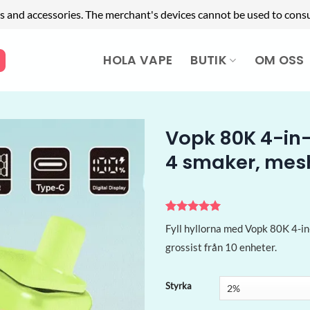
s and accessories. The merchant's devices cannot be used to cons
HOLA VAPE
BUTIK
OM OSS
Vopk 80K 4-in-
4 smaker, mesh
Betygsatt
5
5
Fyll hyllorna med Vopk 80K 4-in
av 5
baserat på
grossist från 10 enheter.
kundrecensioner
Styrka