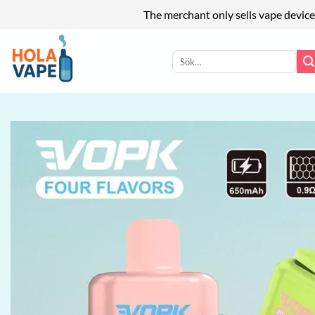
The merchant only sells vape device
Skip
to
Sök
efter:
content