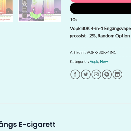
10
x
Vopk 80K 4-in-1 Engångsvape |
grossist - 2%, Random Option
Artikelnr:
VOPK-80K-4IN1
Kategorier:
Vopk
,
New
)
ångs E-cigarett