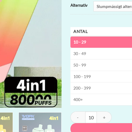
Alternativ
ANTAL
10 - 29
30 - 49
50 - 99
100 - 199
200 - 399
400+
Vopk 80K 4-in-1 Engångsvape | 80