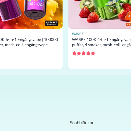
WASPE
0K 6-in-1 Engångsvape | 100000
WASPE 100K 4-in-1 Engångsvap
ker, mesh-coil, engångsvape
puffar, 4 smaker, mesh-coil, eng
grossist
Betygsatt
4.88
av 5
Snabblänkar