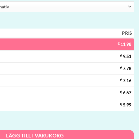
PRIS
€
11.98
€
9.51
€
7.78
€
7.16
€
6.67
€
5.99
000 puffar, 4 smaker, mesh-coil, engångsvape grossist mängd
LÄGG TILL I VARUKORG