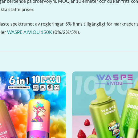
gar beroende på ordervolym. MOQ är 10 enheter och du kan fritt ko
kta staffelpriser.
ste spektrumet av regleringar. 5% finns tillgängligt för marknader s
ler
WASPE AIVIOU 150K
(0%/2%/5%).