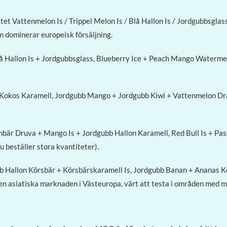
setet Vattenmelon Is / Trippel Melon Is / Blå Hallon Is / Jordgubbsgl
om dominerar europeisk försäljning.
lå Hallon Is + Jordgubbsglass, Blueberry Ice + Peach Mango Waterme
är Kokos Karamell, Jordgubb Mango + Jordgubb Kiwi + Vattenmelon Dr
är Druva + Mango Is + Jordgubb Hallon Karamell, Red Bull Is + Pas
beställer stora kvantiteter).
b Hallon Körsbär + Körsbärskaramell Is, Jordgubb Banan + Ananas K
en asiatiska marknaden i Västeuropa, värt att testa i områden med m