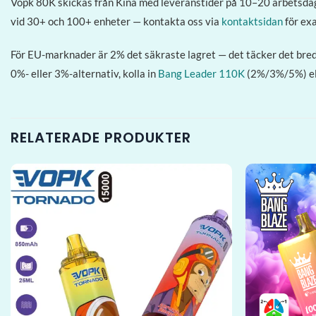
Vopk 80K skickas från Kina med leveranstider på 10–20 arbetsda
vid 30+ och 100+ enheter — kontakta oss via
kontaktsidan
för exa
För EU-marknader är 2% det säkraste lagret — det täcker det breda
0%- eller 3%-alternativ, kolla in
Bang Leader 110K
(2%/3%/5%) el
RELATERADE PRODUKTER