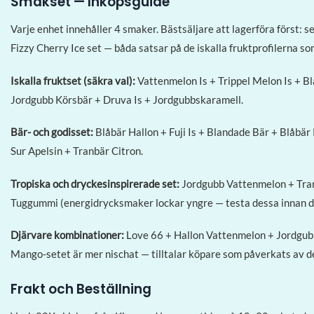
Smakset — Inköpsguide
Varje enhet innehåller 4 smaker. Bästsäljare att lagerföra först: 
Fizzy Cherry Ice set — båda satsar på de iskalla fruktprofilerna s
Iskalla fruktset (säkra val):
Vattenmelon Is + Trippel Melon Is + B
Jordgubb Körsbär + Druva Is + Jordgubbskaramell.
Bär- och godisset:
Blåbär Hallon + Fuji Is + Blandade Bär + Blåb
Sur Apelsin + Tranbär Citron.
Tropiska och dryckesinspirerade set:
Jordgubb Vattenmelon + Tranb
Tuggummi (energidrycksmaker lockar yngre — testa dessa innan du 
Djärvare kombinationer:
Love 66 + Hallon Vattenmelon + Jordgub
Mango-setet är mer nischat — tilltalar köpare som påverkats av d
Frakt och Beställning