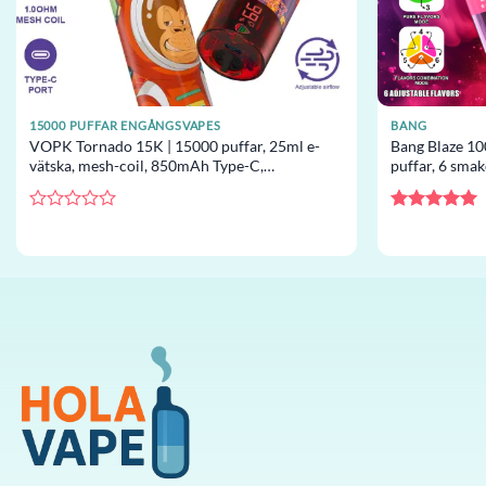
15000 PUFFAR ENGÅNGSVAPES
BANG
VOPK Tornado 15K | 15000 puffar, 25ml e-
Bang Blaze 10
vätska, mesh-coil, 850mAh Type-C,
puffar, 6 sma
engångsvape grossist
grossist
Betygsatt
Betygsatt
5
0
av 5
av
5