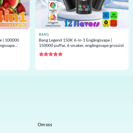
BANG
e | 100000
Bang Legend 150K 6-in-1 Engångsvape |
ångsvape
150000 puffar, 6 smaker, engångsvape grossist
Betygsatt
5
av 5
Om oss