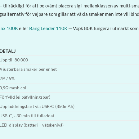
 tillräckligt för att bekvämt placera sig i mellanklassen av multi-
alternativ för vejpare som gillar att växla smaker men inte vill binda
Max 100K
eller
Bang Leader 110K
— Vopk 80K fungerar utmärkt som m
DETALJ
Upp till 80 000
4 justerbara smaker per enhet
2% / 5%
0,9Ω mesh coil
Förfylld (ej påfyllningsbar)
Uppladdningsbart via USB-C (850mAh)
USB-C, ~30 min till fulladdat
LED-display (batteri + vätskenivå)