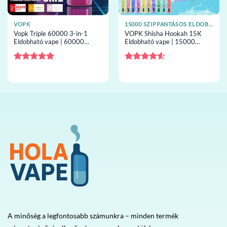
VOPK
15000 SZIPPANTÁSOS ELDOBHATÓ VAPE-EK
Vopk Triple 60000 3-in-1
VOPK Shisha Hookah 15K
Eldobható vape | 60000
Eldobható vape | 15000
szippantás, 3 ízek, eldobható
szippantás, shisha airflow,
vape nagykereskedelem
eldobható vape
nagykereskedelem
Értékelés:
5
Értékelés:
/ 5
4.5
/ 5
A minőség a legfontosabb számunkra – minden termék