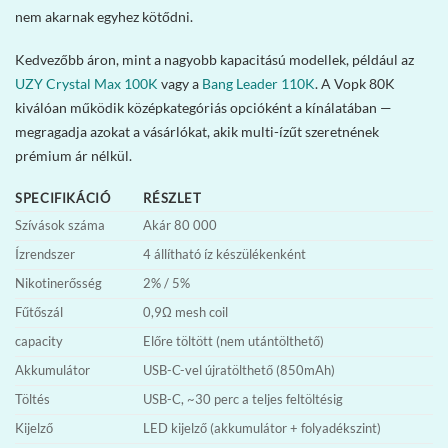
nem akarnak egyhez kötődni.
Kedvezőbb áron, mint a nagyobb kapacitású modellek, például az
UZY Crystal Max 100K
vagy a
Bang Leader 110K
. A Vopk 80K
kiválóan működik középkategóriás opcióként a kínálatában —
megragadja azokat a vásárlókat, akik multi-ízűt szeretnének
prémium ár nélkül.
SPECIFIKÁCIÓ
RÉSZLET
Szívások száma
Akár 80 000
Ízrendszer
4 állítható íz készülékenként
Nikotinerősség
2% / 5%
Fűtőszál
0,9Ω mesh coil
capacity
Előre töltött (nem utántölthető)
Akkumulátor
USB-C-vel újratölthető (850mAh)
Töltés
USB-C, ~30 perc a teljes feltöltésig
Kijelző
LED kijelző (akkumulátor + folyadékszint)