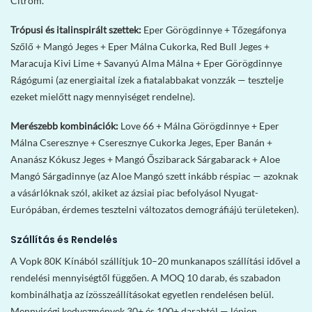
Citrom.
Trópusi és italinspirált szettek:
Eper Görögdinnye + Tőzegáfonya
Szőlő + Mangó Jeges + Eper Málna Cukorka, Red Bull Jeges +
Maracuja Kivi Lime + Savanyú Alma Málna + Eper Görögdinnye
Rágógumi (az energiaital ízek a fiatalabbakat vonzzák — tesztelje
ezeket mielőtt nagy mennyiséget rendelne).
Merészebb kombinációk:
Love 66 + Málna Görögdinnye + Eper
Málna Cseresznye + Cseresznye Cukorka Jeges, Eper Banán +
Ananász Kókusz Jeges + Mangó Őszibarack Sárgabarack + Aloe
Mangó Sárgadinnye (az Aloe Mangó szett inkább réspiac — azoknak
a vásárlóknak szól, akiket az ázsiai piac befolyásol Nyugat-
Európában, érdemes tesztelni változatos demográfiájú területeken).
Szállítás és Rendelés
A Vopk 80K Kínából szállítjuk 10–20 munkanapos szállítási idővel a
rendelési mennyiségtől függően. A MOQ 10 darab, és szabadon
kombinálhatja az ízösszeállításokat egyetlen rendelésen belül.
Mennyiségi kedvezmények 30+ és 100+ darabtól — lépjen