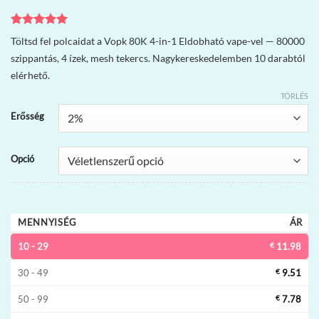
Értékelés
5
5
Töltsd fel polcaidat a Vopk 80K 4-in-1 Eldobható vape-vel — 80000
az 5-ből,
szippantás, 4 ízek, mesh tekercs. Nagykereskedelemben 10 darabtól
értékelés
alapján
elérhető.
TÖRLÉS
Erősség
Opció
MENNYISÉG
ÁR
10 - 29
€
11.98
30 - 49
€
9.51
50 - 99
€
7.78