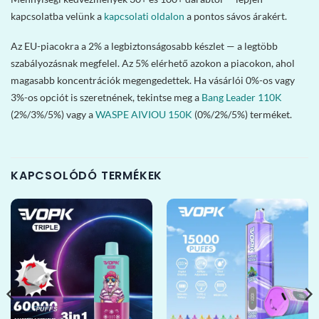
kapcsolatba velünk a
kapcsolati oldalon
a pontos sávos árakért.
Az EU-piacokra a 2% a legbiztonságosabb készlet — a legtöbb
szabályozásnak megfelel. Az 5% elérhető azokon a piacokon, ahol
magasabb koncentrációk megengedettek. Ha vásárlói 0%-os vagy
3%-os opciót is szeretnének, tekintse meg a
Bang Leader 110K
(2%/3%/5%) vagy a
WASPE AIVIOU 150K
(0%/2%/5%) terméket.
KAPCSOLÓDÓ TERMÉKEK