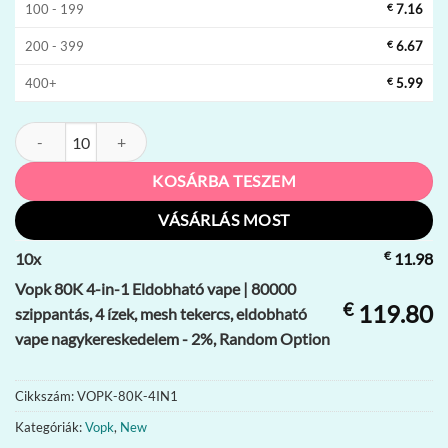
100 - 199
€
7.16
200 - 399
€
6.67
400+
€
5.99
Vopk 80K 4-in-1 Eldobható vape | 80000 szippantás, 4 ízek, mesh tek
KOSÁRBA TESZEM
VÁSÁRLÁS MOST
€
10
x
11.98
Vopk 80K 4-in-1 Eldobható vape | 80000
€
119.80
szippantás, 4 ízek, mesh tekercs, eldobható
vape nagykereskedelem - 2%, Random Option
Cikkszám:
VOPK-80K-4IN1
Kategóriák:
Vopk
,
New