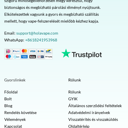
szigorú minőségellenőrzésen megy keresztül, hogy
biztonságos és megbízható párolási élményt nyújtsunk.
Elkötelezettek vagyunk a gyors és megbízható szállítás
mellett, hogy vape-felszerelését mielőbb kézhez kapja.
Email:
support@holavape.com
WhatsApp:
+8618241953968
Gyorslinkek
Rólunk
Főoldal
Rólunk
Bolt
GYIK
Blog
Általános szerződési feltételek
Rendelés követése
Adatvédelmi irányelvek
Vélemények
Visszatérítés és visszaküldés
Kapcsolat
Oldaltérkép