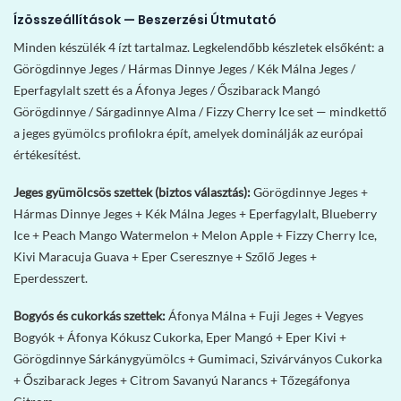
Ízösszeállítások — Beszerzési Útmutató
Minden készülék 4 ízt tartalmaz. Legkelendőbb készletek elsőként: a
Görögdinnye Jeges / Hármas Dinnye Jeges / Kék Málna Jeges /
Eperfagylalt szett és a Áfonya Jeges / Őszibarack Mangó
Görögdinnye / Sárgadinnye Alma / Fizzy Cherry Ice set — mindkettő
a jeges gyümölcs profilokra épít, amelyek dominálják az európai
értékesítést.
Jeges gyümölcsös szettek (biztos választás):
Görögdinnye Jeges +
Hármas Dinnye Jeges + Kék Málna Jeges + Eperfagylalt, Blueberry
Ice + Peach Mango Watermelon + Melon Apple + Fizzy Cherry Ice,
Kivi Maracuja Guava + Eper Cseresznye + Szőlő Jeges +
Eperdesszert.
Bogyós és cukorkás szettek:
Áfonya Málna + Fuji Jeges + Vegyes
Bogyók + Áfonya Kókusz Cukorka, Eper Mangó + Eper Kivi +
Görögdinnye Sárkánygyümölcs + Gumimaci, Szivárványos Cukorka
+ Őszibarack Jeges + Citrom Savanyú Narancs + Tőzegáfonya